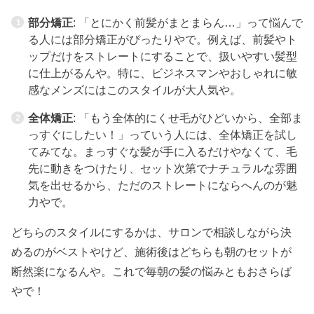
部分矯正
: 「とにかく前髪がまとまらん…」って悩んで
る人には部分矯正がぴったりやで。例えば、前髪やト
ップだけをストレートにすることで、扱いやすい髪型
に仕上がるんや。特に、ビジネスマンやおしゃれに敏
感なメンズにはこのスタイルが大人気や。
全体矯正
: 「もう全体的にくせ毛がひどいから、全部ま
っすぐにしたい！」っていう人には、全体矯正を試し
てみてな。まっすぐな髪が手に入るだけやなくて、毛
先に動きをつけたり、セット次第でナチュラルな雰囲
気を出せるから、ただのストレートにならへんのが魅
力やで。
どちらのスタイルにするかは、サロンで相談しながら決
めるのがベストやけど、施術後はどちらも朝のセットが
断然楽になるんや。これで毎朝の髪の悩みともおさらば
やで！