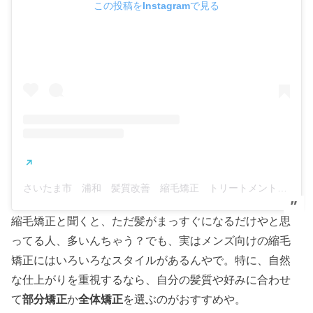
この投稿をInstagramで見る
さいたま市 浦和 髪質改善 縮毛矯正 トリートメント ヘナ 髪質改善 水素吸引 美容室 エナ(@eva.hairsalon)がシェアした投稿
縮毛矯正と聞くと、ただ髪がまっすぐになるだけやと思
ってる人、多いんちゃう？でも、実はメンズ向けの縮毛
矯正にはいろいろなスタイルがあるんやで。特に、自然
な仕上がりを重視するなら、自分の髪質や好みに合わせ
て
部分矯正
か
全体矯正
を選ぶのがおすすめや。