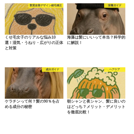
髪質改善デザイン縮毛矯正
栄養ガイド
くせ毛女子のリアルな悩み10
海藻は髪にいいって本当？科学的
選！湿気・うねり・広がりの正体
に解説！
と対策
成分ガイド
ヘアケア
ケラチンって何？髪の90％を占
朝シャンと夜シャン、髪に良いの
める成分の秘密
はどっち？メリット・デメリット
を徹底比較！