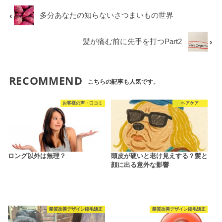
多分あなたの知らないさつまいもの世界
髪が痛む前に先手を打つPart2
RECOMMEND
こちらの記事も人気です。
お客様の声・口コミ
ヘアケア
ロング以外は無理？
頭皮が硬いと老け見えする？髪と
顔に出る意外な影響
髪質改善デザイン縮毛矯正
髪質改善デザイン縮毛矯正