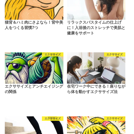
猫背＆ハミ肉にさよなら！背中美
リラックスバスタイムの仕上げ
人をつくる習慣7つ
に！入浴後のストレッチで美肌と
健康をサポート
エクササイズ
エクササイズ
エクササイズとアンチエイジング
在宅ワーク中にできる！座りなが
の関係
ら体を動かすエクササイズ法
エクササイズ
エクササイズ