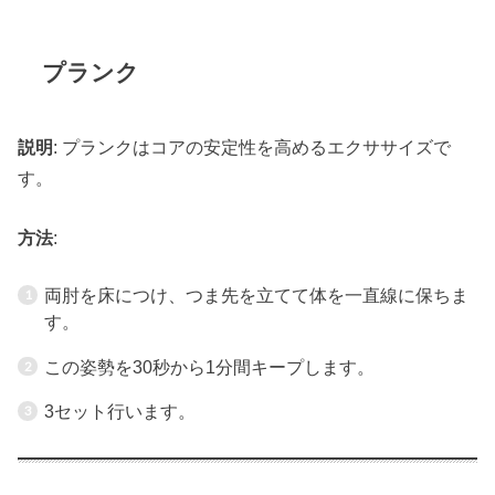
プランク
説明
: プランクはコアの安定性を高めるエクササイズで
す。
方法
:
両肘を床につけ、つま先を立てて体を一直線に保ちま
す。
この姿勢を30秒から1分間キープします。
3セット行います。