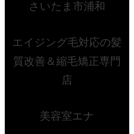
さいたま市浦和
エイジング毛対応の髪
質改善＆縮毛矯正専門
店
美容室エナ