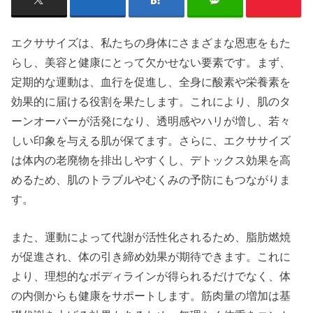
エクササイズは、私たちの身体にさまざまな恩恵をもた
らし、美容と健康にとって欠かせない要素です。まず、
定期的な運動は、血行を促進し、全身に酸素や栄養素を
効果的に届ける役割を果たします。これにより、肌のタ
ーンオーバーが活発になり、透明感やハリが増し、若々
しい印象を与える肌が保てます。さらに、エクササイズ
は体内の老廃物を排出しやすくし、デトックス効果を高
めるため、肌のトラブルやむくみの予防にもつながりま
す。
また、運動によって代謝が活性化されるため、脂肪燃焼
が促進され、体の引き締め効果が期待できます。これに
より、理想的なボディラインが得られるだけでなく、体
の内側からも健康をサポートします。筋肉量の増加は基