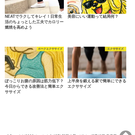
NEATでラクしてキレイ！日常生
美容にいい運動って結局何？
活のちょっとした工夫でカロリー
燃焼を高めよう
ホークエクササイズ
エクササイズ
ぽっこりお腹の原因は筋力低下？
上半身を鍛える家で簡単にできる
今日からできる改善法と簡単エク
エクササイズ
ササイズ