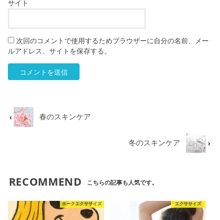
サイト
次回のコメントで使用するためブラウザーに自分の名前、メー
ルアドレス、サイトを保存する。
春のスキンケア
冬のスキンケア
RECOMMEND
こちらの記事も人気です。
ホークエクササイズ
エクササイズ