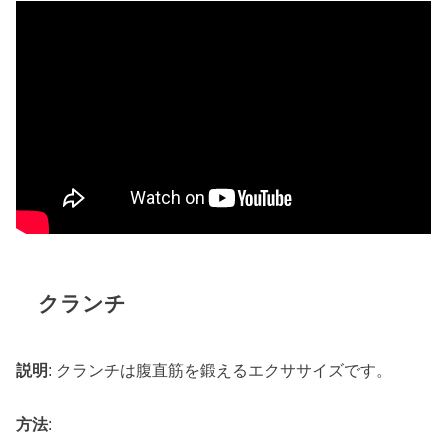
クランチ
説明
: クランチは腹直筋を鍛えるエクササイズです。
方法
: