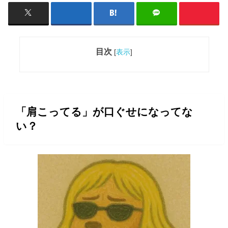
目次
[
表示
]
「肩こってる」が口ぐせになってな
い？