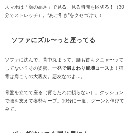
スマホは「顔の高さ」で見る。見る時間を区切る！（30
分でストレッチ）。“あご引き”をクセづけて！
ソファにズル〜っと座ってる
ソファに沈んで、背中丸まって、腰も首もクニャ〜ッて
してない？その姿勢、
一発で肩まわり崩壊コース
よ！猫
背は肩こりの大親友。悪友なのよ…。
骨盤を立てて座る（背もたれに頼らない）。クッション
で腰を支えて姿勢キープ。10分に一度、グーンと伸びて
みて。