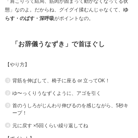
「肩こりって結局、筋肉が固まって動かなくなってる状
態」なのよ。だからね、グイグイ揉むんじゃなくて、
ゆ
らす・のばす・深呼吸
がポイントなの。
「お辞儀うなずき」で首ほぐし
【やり方】
背筋を伸ばして、椅子に座る or 立ってOK！
ゆ〜っくりうなずくように、アゴを引く
首のうしろがじんわり伸びるのを感じながら、5秒キ
ープ！
元に戻す ×5回くらい繰り返してね