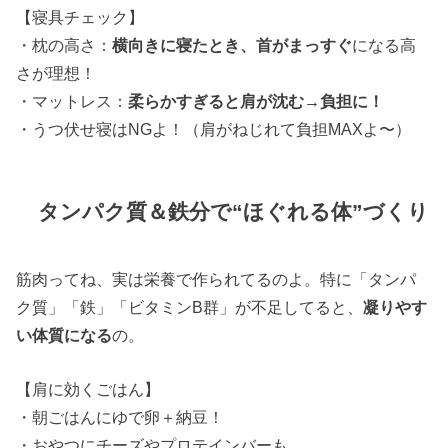
【寝具チェック】
・枕の高さ：
横向きに寝たとき、首がまっすぐ
になる高
さが理想！
・マットレス：
柔らかすぎると肩が沈む→負担に！
・うつ伏せ寝はNGよ！（肩がねじれて負担MAXよ〜）
タンパク質＆鉄分で“ほぐれる体”づくり
筋肉ってね、実は栄養で作られてるのよ。特に「タンパ
ク質」「鉄」「ビタミンB群」が不足してると、
凝りやす
い体質になる
の。
【肩に効くごはん】
・朝ごはんにゆで卵＋納豆！
・おやつにチーズやプロテインバーも