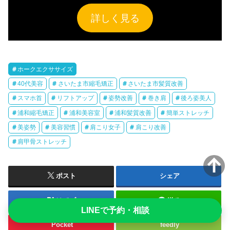
詳しく見る
ホークエクササイズ
40代美容
さいたま市縮毛矯正
さいたま市髪質改善
スマホ首
リフトアップ
姿勢改善
巻き肩
後ろ姿美人
浦和縮毛矯正
浦和美容室
浦和髪質改善
簡単ストレッチ
美姿勢
美容習慣
肩こり女子
肩こり改善
肩甲骨ストレッチ
ポスト
シェア
はてブ
送る
LINEで予約・相談
Pocket
feedly