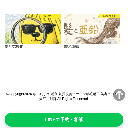
成分ガイド
成分ガイド
髪と抗酸化
髪と亜鉛
©Copyright2026
さいたま市 浦和 髪質改善デザイン縮毛矯正 美容室 エナ
大宮・川口
.All Rights Reserved.
LINEで予約・相談