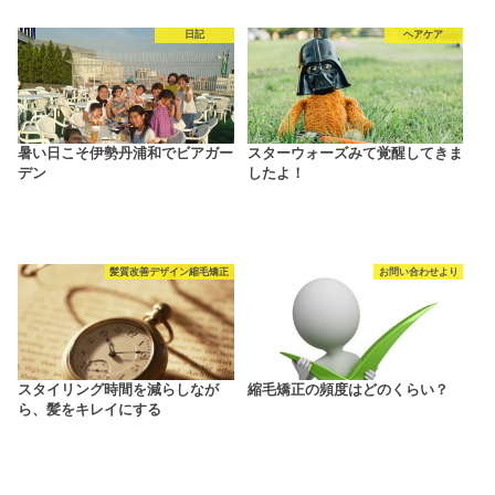
日記
ヘアケア
暑い日こそ伊勢丹浦和でビアガー
スターウォーズみて覚醒してきま
デン
したよ！
髪質改善デザイン縮毛矯正
お問い合わせより
スタイリング時間を減らしなが
縮毛矯正の頻度はどのくらい？
ら、髪をキレイにする