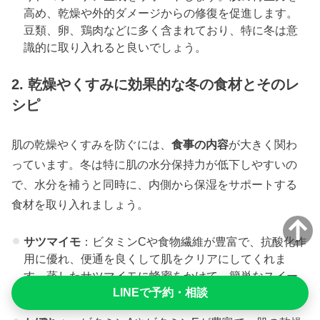
高め、乾燥や外的ダメージからの修復を促進します。
豆類、卵、鶏肉などに多く含まれており、特に冬は意
識的に取り入れると良いでしょう。
2. 乾燥やくすみに効果的な冬の食材とそのレ
シピ
肌の乾燥やくすみを防ぐには、
食事の内容
が大きく関わ
っています。冬は特に肌の水分保持力が低下しやすいの
で、水分を補うと同時に、内側から保湿をサポートする
食材を取り入れましょう。
サツマイモ
：ビタミンCや食物繊維が豊富で、抗酸化作
用に優れ、便通を良くして肌をクリアにしてくれま
す。蒸したサツマイモに蜂蜜をかけて、簡単なスイー
LINEで予約・相談
トポテト風おやつにするのもオススメです。