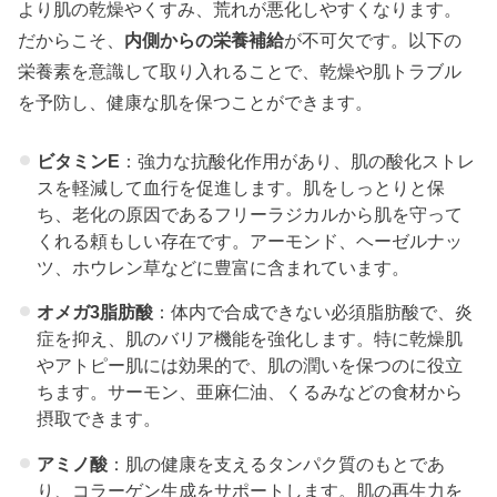
より肌の乾燥やくすみ、荒れが悪化しやすくなります。
だからこそ、
内側からの栄養補給
が不可欠です。以下の
栄養素を意識して取り入れることで、乾燥や肌トラブル
を予防し、健康な肌を保つことができます。
ビタミンE
：強力な抗酸化作用があり、肌の酸化ストレ
スを軽減して血行を促進します。肌をしっとりと保
ち、老化の原因であるフリーラジカルから肌を守って
くれる頼もしい存在です。アーモンド、ヘーゼルナッ
ツ、ホウレン草などに豊富に含まれています。
オメガ3脂肪酸
：体内で合成できない必須脂肪酸で、炎
症を抑え、肌のバリア機能を強化します。特に乾燥肌
やアトピー肌には効果的で、肌の潤いを保つのに役立
ちます。サーモン、亜麻仁油、くるみなどの食材から
摂取できます。
アミノ酸
：肌の健康を支えるタンパク質のもとであ
り、コラーゲン生成をサポートします。肌の再生力を