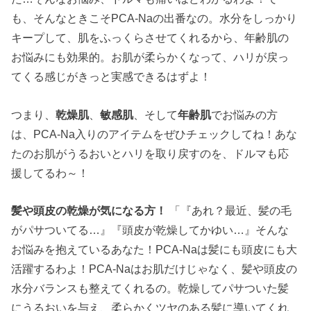
も、そんなときこそPCA-Naの出番なの。水分をしっかり
キープして、肌をふっくらさせてくれるから、年齢肌の
お悩みにも効果的。お肌が柔らかくなって、ハリが戻っ
てくる感じがきっと実感できるはずよ！
つまり、
乾燥肌
、
敏感肌
、そして
年齢肌
でお悩みの方
は、PCA-Na入りのアイテムをぜひチェックしてね！あな
たのお肌がうるおいとハリを取り戻すのを、ドルマも応
援してるわ～！
髪や頭皮の乾燥が気になる方！
「『あれ？最近、髪の毛
がパサついてる…』『頭皮が乾燥してかゆい…』そんな
お悩みを抱えているあなた！PCA-Naは髪にも頭皮にも大
活躍するわよ！PCA-Naはお肌だけじゃなく、髪や頭皮の
水分バランスも整えてくれるの。乾燥してパサついた髪
にうるおいを与え、柔らかくツヤのある髪に導いてくれ