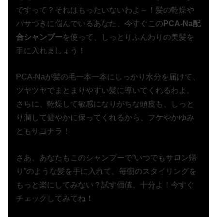
ですって？それはもったいないわよ～！髪の乾燥や
パサつきに悩んでいるあなた、今すぐこの
PCA-Na配
合シャンプー
を使って、しっとりふんわりの美髪を
手に入れましょう！
PCA-Naが髪の毛一本一本にしっかり水分を届けて、
ツヤツヤでまとまりやすい髪に導いてくれるわよ。
さらに、乾燥して敏感になりがちな頭皮も、しっと
り潤して健やかに保ってくれるから、フケやかゆみ
ともサヨナラ！
さあ、あなたもこのシャンプーで“いつでもサロン帰
り”のような髪を手に入れて、毎朝のスタイリングを
もっと楽にしてみない？試す価値、十分よ！今すぐ
チェックしてみてね！