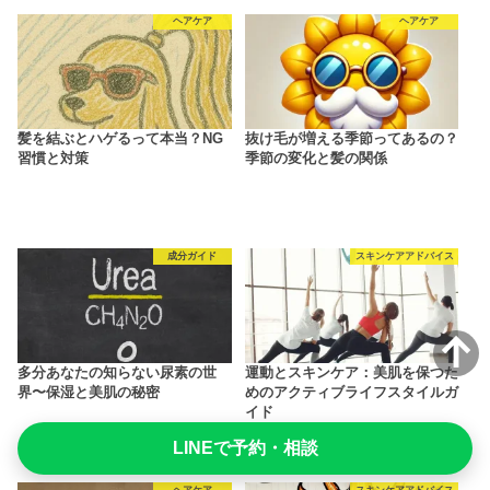
ヘアケア
ヘアケア
髪を結ぶとハゲるって本当？NG
抜け毛が増える季節ってあるの？
習慣と対策
季節の変化と髪の関係
成分ガイド
スキンケアアドバイス
多分あなたの知らない尿素の世
運動とスキンケア：美肌を保つた
界〜保湿と美肌の秘密
めのアクティブライフスタイルガ
イド
LINEで予約・相談
ヘアケア
スキンケアアドバイス