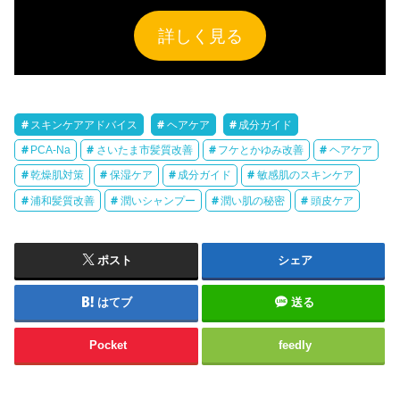
詳しく見る
スキンケアアドバイス
ヘアケア
成分ガイド
PCA-Na
さいたま市髪質改善
フケとかゆみ改善
ヘアケア
乾燥肌対策
保湿ケア
成分ガイド
敏感肌のスキンケア
浦和髪質改善
潤いシャンプー
潤い肌の秘密
頭皮ケア
ポスト
シェア
はてブ
送る
Pocket
feedly