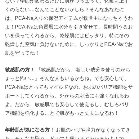
ない？季節が変わるたびに肌がつっぱって、化粧も上手
くのらない…なんてことないかしら？そんなあなたに
は、PCA-Na入りの保湿アイテムが救世主になっちゃうわ
よ！PCA-Naは角質層に水分を引き寄せて、長時間うるお
いを保ってくれるから、乾燥肌にはピッタリ。特に冬の
乾燥した空気に負けないために、しっかりとPCA-Naでお
肌を守ってね！
敏感肌の方！
『敏感肌だから、新しい成分を使うのがち
ょっと怖い…』そんな人もいるかもね。でも安心して、
PCA-Naはとってもマイルドなの。お肌のバリア機能をサ
ポートしてくれるから、外からの刺激にも強くなれるわ
よ。だから、敏感肌でも安心して使えるし、むしろバリ
ア機能を強化することで肌がもっと丈夫になるわ！
年齢肌が気になる方！
お肌のハリや弾力がなくなってき
た…そんなお悩み、ドルマも痛いほどわかるわよ！で