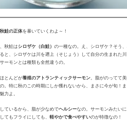
秋鮭の正体
を暴いていくわよ～！
、秋鮭は
シロザケ（白鮭）
の一種なの。え、シロザケ？そう、
ると、シロザケは川を遡上（そじょう）して自分の生まれた川
サーモンとは種類も全然違うの。
ほとんどが
養殖のアトランティックサーモン
。脂がのってて美
の。特に秋のこの時期にしか獲れないから、まさに今が旬！ま
魅力よ。
しているから、脂が少なめで
ヘルシー
なの。サーモンみたいに
してもフライにしても、
軽やかで食べやすい
のが特徴なの！