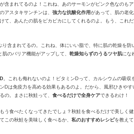
が含まれてるのよ！これね、あのサーモンがピンク色なのもア
のアスタキサンチンは、
強力な抗酸化作用
があって、肌の老化
けて、あんたの肌をピカピカにしてくれるのよ。もう、これだ
ぷり含まれてるの。これね、体にいい脂で、特に肌の乾燥を防
と肌のバリア機能がアップして、
乾燥知らずのうるツヤ肌
にな
D
。これも侮れないのよ！ビタミンDって、カルシウムの吸収
ンDは免疫力を高める効果もあるのよ。だから、風邪ひきやす
るの。まさに秋鮭って、
食べるだけで全身ケア
できるわけ！
もう食べたくなってきたでしょ？秋鮭を食べるだけで美しく健
てこの秋鮭を美味しく食べるか、
私のおすすめレシピ
を教えて