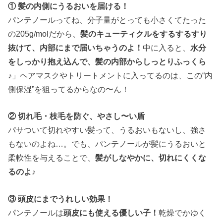
① 髪の内側にうるおいを届ける！
パンテノールってね、分子量がとっても小さくてたった
の205g/molだから、
髪のキューティクルをするするすり
抜けて、内部にまで届いちゃうのよ！
中に入ると、
水分
をしっかり抱え込んで、髪の内部からしっとりふっくら
♪
」ヘアマスクやトリートメントに入ってるのは、この“内
側保湿”を狙ってるからなの〜ん！
② 切れ毛・枝毛を防ぐ、やさし〜い盾
パサついて切れやすい髪って、うるおいもないし、強さ
もないのよね…。でも、パンテノールが髪にうるおいと
柔軟性を与えることで、
髪がしなやかに、切れにくくな
るのよ♪
③ 頭皮にまでうれしい効果！
パンテノールは
頭皮にも使える優しい子！
乾燥でかゆく