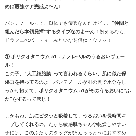
めば最強ケア完成よ〜ん♪
パンテノールって、単体でも優秀なんだけど…。
“仲間と
組んだら本領発揮”するタイプなのよ〜ん！
例えるなら、
ドラクエのパーティーみたいな関係ね？ウフッ！
① ポリクオタニウム-51：ナノレベルのうるおいヴェー
ル！
この子、
“人工細胞膜”って言われるくらい、肌に似た保
湿力を持ってる
のよ！パンテノールが肌の奥で水分をし
っかり抱えて、
ポリクオタニウム-51がそのうるおいに“ふ
た”をする
って感じ！
しかもね、
肌にピタッと吸着して、うるおいを長時間キ
ープしてくれる
の。だから敏感肌ちゃんや乾燥しやすい
子には、このふたりのタッグがほんっっとうにおすすめ