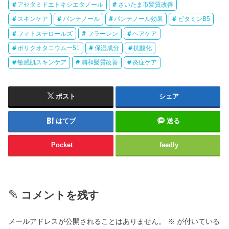
アセタミドエトキシエタノール
さいたま市髪質改善
スキンケア
パンテノール
パンテノール効果
ビタミンB5
フィトステロールズ
フラーレン
ヘアケア
ポリクオタニウムー51
保湿成分
抗酸化
敏感肌スキンケア
浦和髪質改善
炎症ケア
ポスト
シェア
はてブ
送る
Pocket
feedly
コメントを残す
メールアドレスが公開されることはありません。
※
が付いている