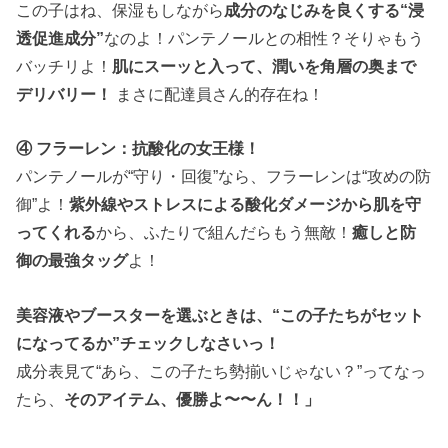
この子はね、保湿もしながら
成分のなじみを良くする“浸
透促進成分”
なのよ！パンテノールとの相性？そりゃもう
バッチリよ！
肌にスーッと入って、潤いを角層の奥まで
デリバリー！
まさに配達員さん的存在ね！
④ フラーレン：抗酸化の女王様！
パンテノールが“守り・回復”なら、フラーレンは“攻めの防
御”よ！
紫外線やストレスによる酸化ダメージから肌を守
ってくれる
から、ふたりで組んだらもう無敵！
癒しと防
御の最強タッグ
よ！
美容液やブースターを選ぶときは、“この子たちがセット
になってるか”チェックしなさいっ！
成分表見て“あら、この子たち勢揃いじゃない？”ってなっ
たら、
そのアイテム、優勝よ〜〜ん！！」