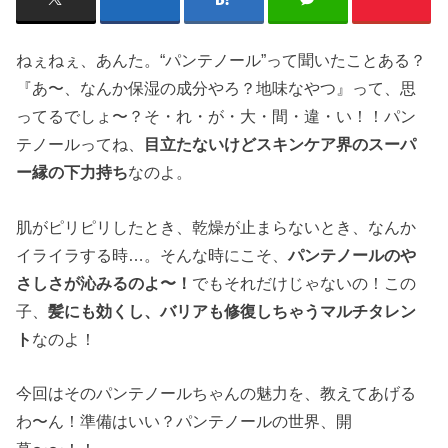
ねぇねぇ、あんた。“パンテノール”って聞いたことある？
『あ〜、なんか保湿の成分やろ？地味なやつ』って、思
ってるでしょ〜？そ・れ・が・大・間・違・い！！パン
テノールってね、
目立たないけどスキンケア界のスーパ
ー縁の下力持ち
なのよ。
肌がピリピリしたとき、乾燥が止まらないとき、なんか
イライラする時…。そんな時にこそ、
パンテノールのや
さしさが沁みるのよ〜！
でもそれだけじゃないの！この
子、
髪にも効くし、バリアも修復しちゃうマルチタレン
ト
なのよ！
今回はそのパンテノールちゃんの魅力を、教えてあげる
わ〜ん！準備はいい？パンテノールの世界、開