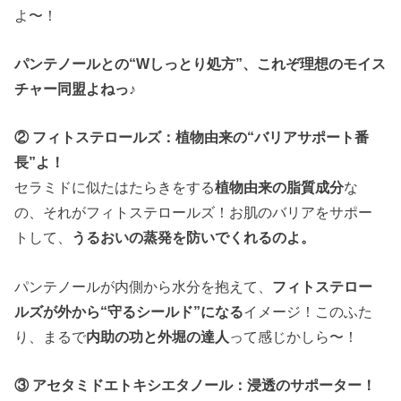
よ〜！
パンテノールとの“Wしっとり処方”、これぞ理想のモイス
チャー同盟よねっ♪
② フィトステロールズ：植物由来の“バリアサポート番
長”よ！
セラミドに似たはたらきをする
植物由来の脂質成分
な
の、それがフィトステロールズ！お肌のバリアをサポー
トして、
うるおいの蒸発を防いでくれるのよ。
パンテノールが内側から水分を抱えて、
フィトステロー
ルズが外から“守るシールド”になる
イメージ！このふた
り、まるで
内助の功と外堀の達人
って感じかしら〜！
③ アセタミドエトキシエタノール：浸透のサポーター！