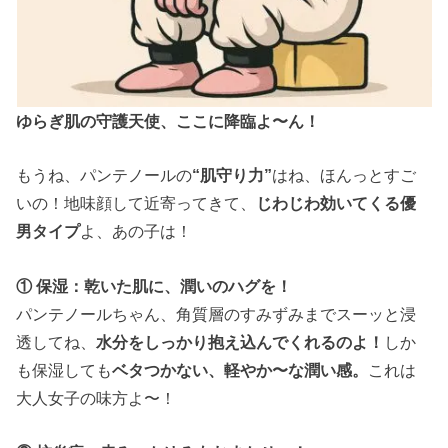
ゆらぎ肌の守護天使、ここに降臨よ〜ん！
もうね、パンテノールの
“肌守り力”
はね、ほんっとすご
いの！地味顔して近寄ってきて、
じわじわ効いてくる優
男タイプ
よ、あの子は！
① 保湿：乾いた肌に、潤いのハグを！
パンテノールちゃん、角質層のすみずみまでスーッと浸
透してね、
水分をしっかり抱え込んでくれるのよ！
しか
も保湿しても
ベタつかない、軽やか〜な潤い感。
これは
大人女子の味方よ〜！