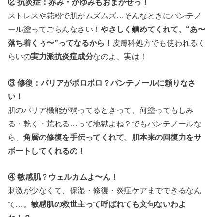
② 抗炎症：赤み・かゆみもおまかせっ！
ストレスや花粉で肌がムズムズ…そんなときにパンテノ
ール塗ってごらんなさい！
やさしく鎮めてくれて、“あ〜
落ち着くぅ〜”ってなるから！
皮膚科処方でも使われるく
らいの
実力派抗炎症成分
なのよ、実は！
③ 修復：バリアがボロボロ？パンテノールに頼りなさ
い！
肌のバリア機能が弱ってるときって、何塗ってもしみ
る・乾く・荒れる…って地獄よね？でもパンテノールな
ら、
角層の修復を手伝ってくれて、肌本来の回復力をサ
ポートしてくれるの！
④ 敏感肌？ウェルカムよ〜ん！
刺激が少なくて、保湿・修復・炎症ケアまでできるなん
て…。
敏感肌の救世主って呼ばれても文句ないわよ