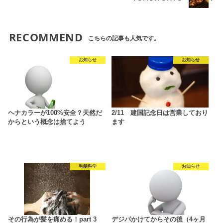
RECOMMEND
こちらの記事も人気です。
お知らせ
お知らせ
ヘナカラーが100%安全？天然だ
2/11 建国記念日は営業しており
からという概念は捨てよう
ます
毛髪科学
お知らせ
その行為が髪を痛める！part 3
デジパかけてからその後（4ヶ月