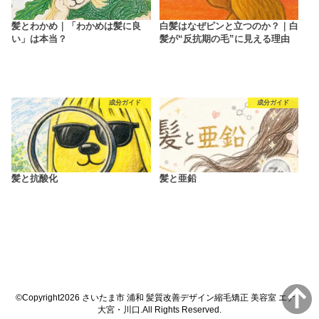
髪とわかめ｜「わかめは髪に良
白髪はなぜピンと立つのか？｜白
い」は本当？
髪が“反抗期の毛”に見える理由
成分ガイド
成分ガイド
髪と抗酸化
髪と亜鉛
©Copyright2026
さいたま市 浦和 髪質改善デザイン縮毛矯正 美容室 エナ
大宮・川口
.All Rights Reserved.