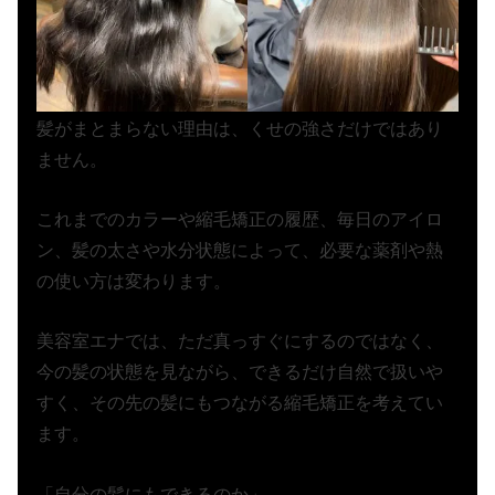
髪がまとまらない理由は、くせの強さだけではあり
ません。
これまでのカラーや縮毛矯正の履歴、毎日のアイロ
ン、髪の太さや水分状態によって、必要な薬剤や熱
の使い方は変わります。
美容室エナでは、ただ真っすぐにするのではなく、
今の髪の状態を見ながら、できるだけ自然で扱いや
すく、その先の髪にもつながる縮毛矯正を考えてい
ます。
「自分の髪にもできるのか」