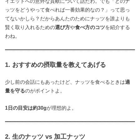
イエットへの意外な貢献について話たわ。でも「どのナ
ッツをどうやって食べれば一番効果的なの？」って思っ
てないかしら？だからあんたのためにナッツを誰よりも
賢く取り入れるための
選び方
や
食べ方のコツ
を紹介する
わね。
1. おすすめの摂取量を教えてあげる
少し前の会話にもあったけど、ナッツを食べるときは
適
量を守る
のがポイントよ。
1日の目安は約30g
が理想的よ。
2. 生のナッツ vs 加工ナッツ