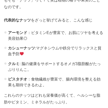
もそも「ナッツ」って？て実は植物の種子や果実のこと
なのです。
代表的なナッツ
をざっと挙げてみると、こんな感じ
アーモンド
：ビタミンEが豊富で、お肌にツヤを考える
美容効果◎
カシューナッツ
:マグネシウムや鉄分でリラックスと貧
血予防
クルミ
: 脳の健康をサポートするオメガ3脂肪酸がたっ
ぷりりんこ。
ピスタチオ
：食物繊維が豊富で、腸内環境を整える効
果も期待できるわよ。
これらのナッツはどれも栄養価が高くて、ヘルシーな脂
肪やビタミン、ミネラルがたっぷり。