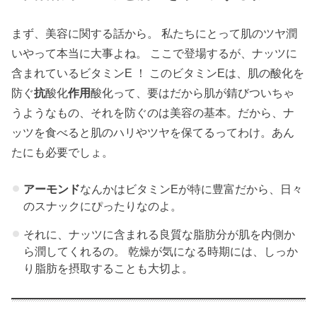
まず、美容に関する話から。 私たちにとって肌のツヤ潤
いやって本当に大事よね。 ここで登場するが、ナッツに
含まれているビタミンE ！ このビタミンEは、肌の酸化を
防ぐ
抗
酸化
作用
酸化って、要はだから肌が錆びついちゃ
うようなもの、それを防ぐのは美容の基本。だから、ナ
ッツを食べると肌のハリやツヤを保てるってわけ。あん
たにも必要でしょ。
アーモンド
なんかはビタミンEが特に豊富だから、日々
のスナックにぴったりなのよ。
それに、ナッツに含まれる良質な脂肪分が肌を内側か
ら潤してくれるの。 乾燥が気になる時期には、しっか
り脂肪を摂取することも大切よ。