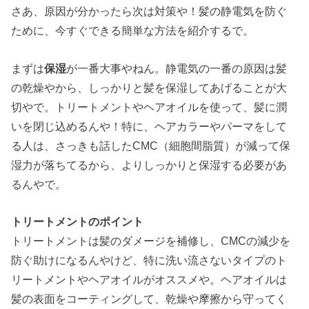
さあ、原因が分かったら次は対策や！髪の静電気を防ぐ
ために、今すぐできる簡単な方法を紹介するで。
まずは
保湿
が一番大事やねん。静電気の一番の原因は髪
の乾燥やから、しっかりと髪を保湿してあげることが大
切やで。トリートメントやヘアオイルを使って、髪に潤
いを閉じ込めるんや！特に、ヘアカラーやパーマをして
る人は、さっきも話したCMC（細胞間脂質）が減って保
湿力が落ちてるから、よりしっかりと保湿する必要があ
るんやで。
トリートメントのポイント
トリートメントは髪のダメージを補修し、CMCの減少を
防ぐ助けになるんやけど、特に洗い流さないタイプのト
リートメントやヘアオイルがオススメや。ヘアオイルは
髪の表面をコーティングして、乾燥や摩擦から守ってく