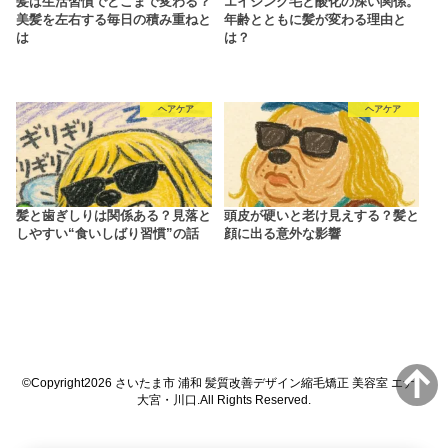
髪は生活習慣でどこまで変わる？
エイジング毛と酸化の深い関係。
美髪を左右する毎日の積み重ねと
年齢とともに髪が変わる理由と
は
は？
ヘアケア
ヘアケア
髪と歯ぎしりは関係ある？見落と
頭皮が硬いと老け見えする？髪と
しやすい“食いしばり習慣”の話
顔に出る意外な影響
©Copyright2026
さいたま市 浦和 髪質改善デザイン縮毛矯正 美容室 エナ
大宮・川口
.All Rights Reserved.