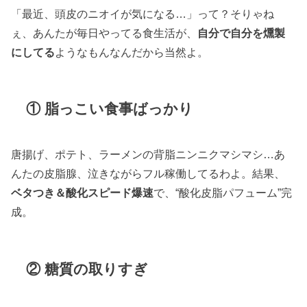
「最近、頭皮のニオイが気になる…」って？そりゃね
ぇ、あんたが毎日やってる食生活が、
自分で自分を燻製
にしてる
ようなもんなんだから当然よ。
① 脂っこい食事ばっかり
唐揚げ、ポテト、ラーメンの背脂ニンニクマシマシ…あ
んたの皮脂腺、泣きながらフル稼働してるわよ。結果、
ベタつき＆酸化スピード爆速
で、“酸化皮脂パフューム”完
成。
② 糖質の取りすぎ