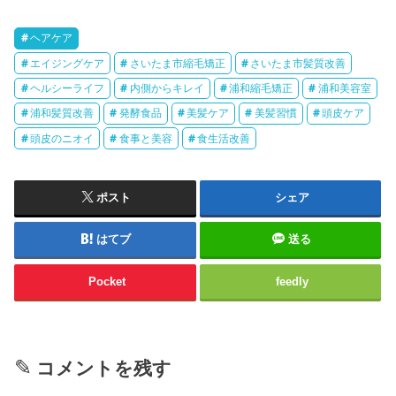
ヘアケア
エイジングケア
さいたま市縮毛矯正
さいたま市髪質改善
ヘルシーライフ
内側からキレイ
浦和縮毛矯正
浦和美容室
浦和髪質改善
発酵食品
美髪ケア
美髪習慣
頭皮ケア
頭皮のニオイ
食事と美容
食生活改善
ポスト
シェア
はてブ
送る
Pocket
feedly
コメントを残す