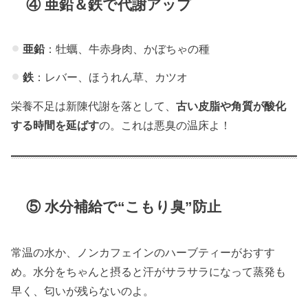
④ 亜鉛＆鉄で代謝アップ
亜鉛
：牡蠣、牛赤身肉、かぼちゃの種
鉄
：レバー、ほうれん草、カツオ
栄養不足は新陳代謝を落として、
古い皮脂や角質が酸化
する時間を延ばす
の。これは悪臭の温床よ！
⑤ 水分補給で“こもり臭”防止
常温の水か、ノンカフェインのハーブティーがおすす
め。水分をちゃんと摂ると汗がサラサラになって蒸発も
早く、匂いが残らないのよ。