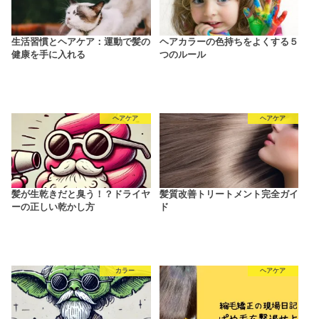
生活習慣とヘアケア：運動で髪の
ヘアカラーの色持ちをよくする５
健康を手に入れる
つのルール
ヘアケア
ヘアケア
髪が生乾きだと臭う！？ドライヤ
髪質改善トリートメント完全ガイ
ーの正しい乾かし方
ド
カラー
ヘアケア