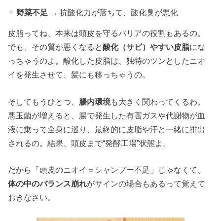
野菜不足
→ 抗酸化力が落ちて、酸化臭が悪化
皮脂ってね、本来は頭皮を守るバリアの役割もあるの。
でも、その質が悪くなると
酸化（サビ）やすい皮脂
にな
っちゃうのよ。酸化した皮脂は、独特のツンとしたニオ
イを発生させて、髪にも移っちゃうの。
そしてもうひとつ、
腸内環境
も大きく関わってくるわ。
悪玉菌が増えると、腸で発生した有害ガスや代謝物が血
液に乗って全身に巡り、最終的に皮脂や汗と一緒に排出
されるの。結果、頭皮まで“発酵工場”状態よ。
だから「頭皮のニオイ＝シャンプー不足」じゃなくて、
体の中のバランス崩れ
がサインの場合もあるって覚えて
おきなさい。