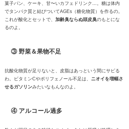
菓子パン、ケーキ、甘〜いカフェドリンク…。糖は体内
でタンパク質と結びついてAGEs（糖化物質）を作るの。
これが酸化とセットで、
加齢臭ならぬ頭皮臭
のもとにな
るのよ。
③ 野菜＆果物不足
抗酸化物質が足りないと、皮脂はあっという間にサビる
わ。ビタミンCやポリフェノール不足は、
ニオイを増幅さ
せるガソリン
みたいなもんなのよ。
④ アルコール過多