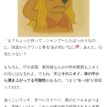
「え？ちょっと待って…シャンプーしたばっかりなの
に、頭皮からフワッと香る“あの匂い”なに
」あんた、心
当たりない？
もちろん、汗や皮脂、紫外線なんかの外的要因もニオイ
の元にはなるわよ。でもね、実は
そのニオイ、体の中か
ら湧き上がってる可能性
があるの。つまり“食べ物”が原因
ってわけ。
油っこいランチ、甘〜いスイーツ、夜のビール＆おつま
み…美味しいけど、これらが体の中で代謝されると皮脂