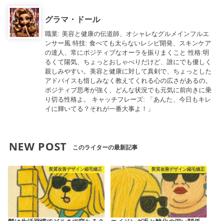
グラマ・ドール
職業: 美容と健康の伝道師、オシャレなグルメインフルエ
ンサー風 特技: 食べても太らないレシピ開発、スキンケア
の達人、常にポジティブなオーラを振りまくこと 性格:明
るくて陽気、ちょっとおしゃべりだけど、誰にでも優しく
親しみやすい。美容と健康に対して真剣で、ちょっとした
アドバイスも惜しみなく教えてくれる心の広さがあるの。
ポジティブ思考が強く、どんな状況でも元気に前向きに乗
り切る性格よ。 キャッチフレーズ: 「あんた、今日もキレ
イに輝いてる？それが一番大事よ！」
NEW POST
このライターの最新記事
髪質改善デザイン縮毛矯正
髪質改善デザイン縮毛矯正