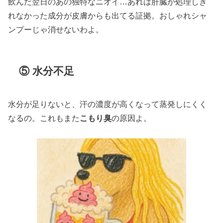
飲んだ翌日のあの独特なニオイ…あれは肝臓が処理しき
れなかった成分が皮膚からも出てる証拠。おしゃれシャ
ンプーじゃ消せないわよ。
⑤ 水分不足
水分が足りないと、汗の濃度が高くなって蒸発しにくく
なるの。これもまた
こもり臭
の原因よ。