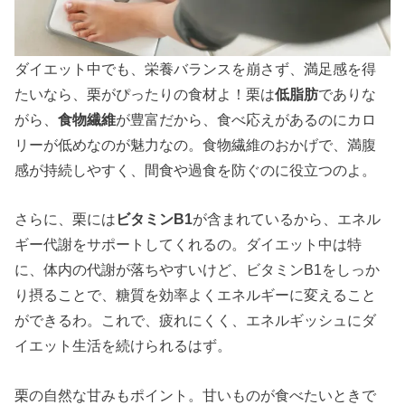
ダイエット中でも、栄養バランスを崩さず、満足感を得
たいなら、栗がぴったりの食材よ！栗は
低脂肪
でありな
がら、
食物繊維
が豊富だから、食べ応えがあるのにカロ
リーが低めなのが魅力なの。食物繊維のおかげで、満腹
感が持続しやすく、間食や過食を防ぐのに役立つのよ。
さらに、栗には
ビタミンB1
が含まれているから、エネル
ギー代謝をサポートしてくれるの。ダイエット中は特
に、体内の代謝が落ちやすいけど、ビタミンB1をしっか
り摂ることで、糖質を効率よくエネルギーに変えること
ができるわ。これで、疲れにくく、エネルギッシュにダ
イエット生活を続けられるはず。
栗の自然な甘みもポイント。甘いものが食べたいときで