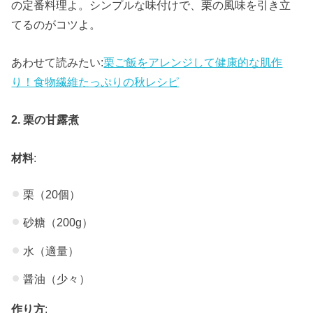
の定番料理よ。シンプルな味付けで、栗の風味を引き立
てるのがコツよ。
あわせて読みたい:
栗ご飯をアレンジして健康的な肌作
り！食物繊維たっぷりの秋レシピ
2. 栗の甘露煮
材料
:
栗（20個）
砂糖（200g）
水（適量）
醤油（少々）
作り方
: