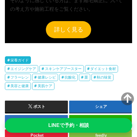
そのように感じている方は、まず縮毛矯正について
の考え方や施術工程をご覧ください。
詳しく見る
栄養ガイド
エイジングケア
スキンケアブースター
ダイエット食材
フラーレン
健康レシピ
抗酸化
栗
秋の味覚
美容と健康
美肌ケア
ポスト
シェア
はてブ
送る
LINEで予約・相談
Pocket
feedly