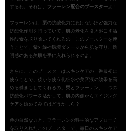
するわ。それは、
フラーレン配合のブースター
よ！
フラーレンは、栗の抗酸化力に負けないほど強力な
抗酸化作用を持っていて、肌の老化を引き起こす活
性酸素を取り除いてくれるの。このブースターを使
うことで、紫外線や環境ダメージから肌を守り、透
明感のある美肌を手に入れられるのよ。
さらに、このブースターはスキンケアの一番最初に
使うことで、後から使う化粧水や美容液の効果を高
める働きもしてくれるの。栗とフラーレン、二つの
抗酸化パワーを活かして、肌の内側からエイジング
ケアを始めてみてはどうかしら？
栗の自然な力と、フラーレンの科学的なアプローチ
を取り入れたこのブースターで、毎日のスキンケア