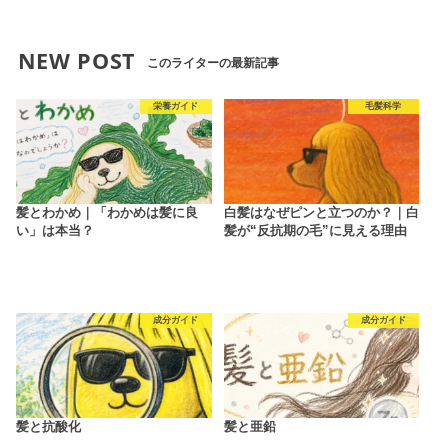
NEW POST
このライターの最新記事
栄養ガイド
毛髪科学
髪とわかめ｜「わかめは髪に良
白髪はなぜピンと立つのか？｜白
い」は本当？
髪が“反抗期の毛”に見える理由
成分ガイド
成分ガイド
髪と抗酸化
髪と亜鉛