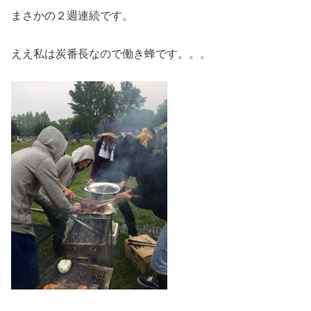
まさかの２週連続です。
ええ私は炭番長なので働き蜂です。。。