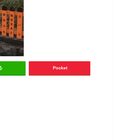
る
Pocket