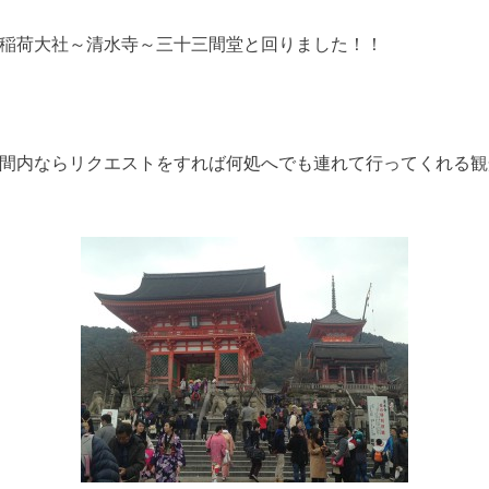
稲荷大社～清水寺～三十三間堂と回りました！！
間内ならリクエストをすれば何処へでも連れて行ってくれる観