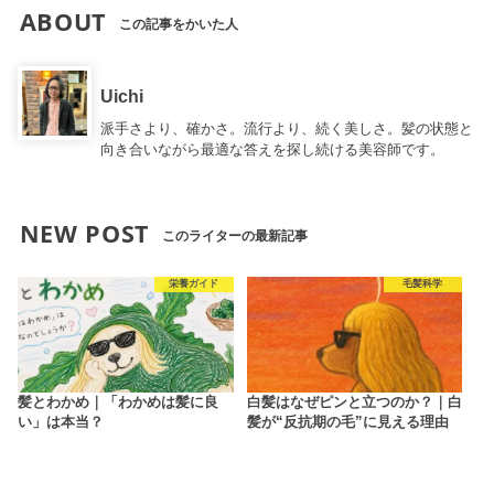
ABOUT
この記事をかいた人
Uichi
派手さより、確かさ。流行より、続く美しさ。髪の状態と
向き合いながら最適な答えを探し続ける美容師です。
NEW POST
このライターの最新記事
栄養ガイド
毛髪科学
髪とわかめ｜「わかめは髪に良
白髪はなぜピンと立つのか？｜白
い」は本当？
髪が“反抗期の毛”に見える理由