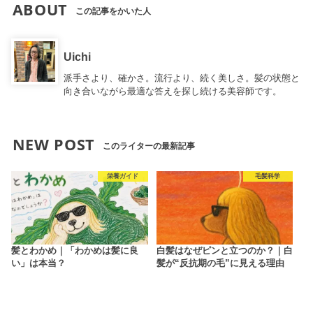
ABOUT
この記事をかいた人
Uichi
派手さより、確かさ。流行より、続く美しさ。髪の状態と
向き合いながら最適な答えを探し続ける美容師です。
NEW POST
このライターの最新記事
栄養ガイド
毛髪科学
髪とわかめ｜「わかめは髪に良
白髪はなぜピンと立つのか？｜白
い」は本当？
髪が“反抗期の毛”に見える理由