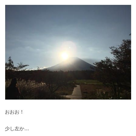
おおお！
少し左か…