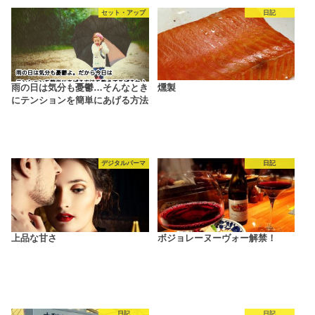
セット・アップ
日記
雨の日は気分も憂鬱…そんなとき
燻製
にテンションを簡単にあげる方法
デジタルパーマ
日記
上品な甘さ
ボジョレーヌーヴォー解禁！
日記
日記