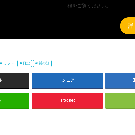
程をご覧ください。
詳
カット
日記
髪の話
ト
シェア
る
Pocket