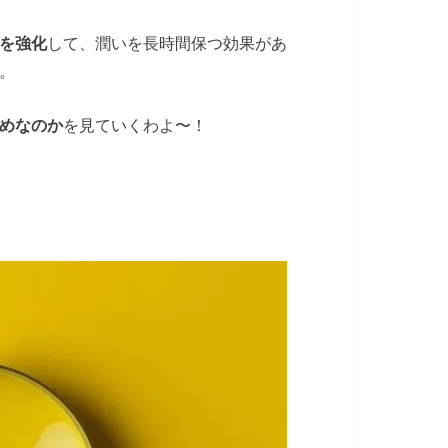
を強化
して、潤いを長時間保つ効果があ
。
めなのか
を見ていくわよ〜！