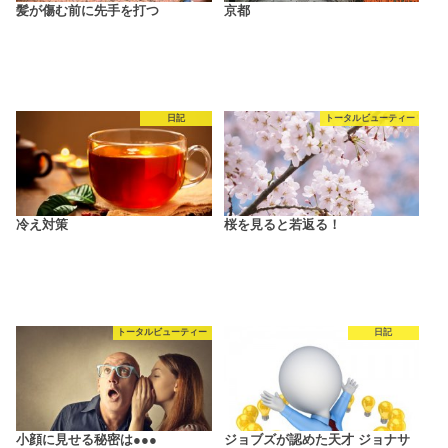
髪が傷む前に先手を打つ
京都
日記
トータルビューティー
冷え対策
桜を見ると若返る！
トータルビューティー
日記
小顔に見せる秘密は●●●
ジョブズが認めた天才 ジョナサ