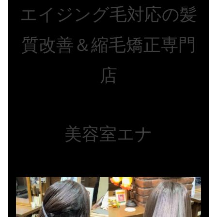
エイジング毛対応の髪
質改善＆縮毛矯正専門
店
美容室エナ