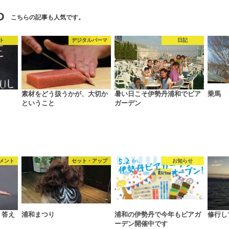
D
こちらの記事も人気です。
ト
デジタルパーマ
日記
素材をどう扱うかが、大切か
暑い日こそ伊勢丹浦和でビア
乗馬
ということ
ガーデン
メント
セット・アップ
お知らせ
う答え
浦和まつり
浦和の伊勢丹で今年もビアガ
修行し
ーデン開催中です