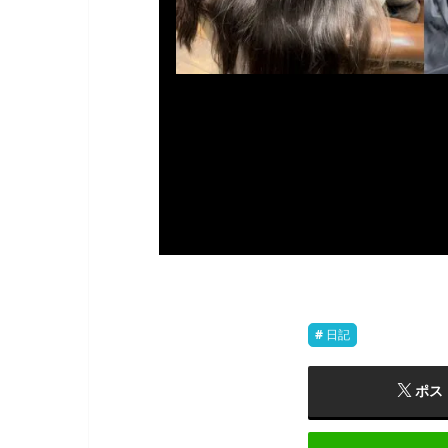
日記
ポス