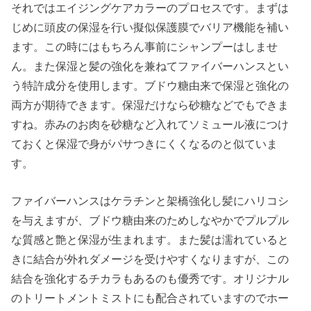
それではエイジングケアカラーのプロセスです。まずは
じめに頭皮の保湿を行い擬似保護膜でバリア機能を補い
ます。この時にはもちろん事前にシャンプーはしませ
ん。また保湿と髪の強化を兼ねてファイバーハンスとい
う特許成分を使用します。ブドウ糖由来で保湿と強化の
両方が期待できます。保湿だけなら砂糖などでもできま
すね。赤みのお肉を砂糖など入れてソミュール液につけ
ておくと保湿で身がパサつきにくくなるのと似ていま
す。
ファイバーハンスはケラチンと架橋強化し髪にハリコシ
を与えますが、ブドウ糖由来のためしなやかでプルプル
な質感と艶と保湿が生まれます。また髪は濡れていると
きに結合が外れダメージを受けやすくなりますが、この
結合を強化するチカラもあるのも優秀です。オリジナル
のトリートメントミストにも配合されていますのでホー