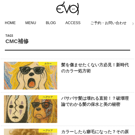
HOME
MENU
BLOG
ACCESS
ご予約・お問い合わせ
CMC補修
カラー
髪を傷ませたくない方必見！新時代
のカラー処方術
ヘアケア
パサパサ髪は壊れる直前！？破壊理
論でわかる髪の保水と美の秘密
ヘアケア
カラーしたら癖毛になった？その原