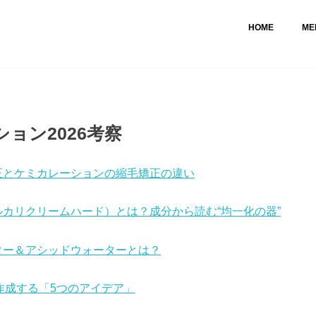
HOME
ME
ョン2026考察
正とケミカレーションの縮毛矯正の違い
カリクリームハード）とは？成分から読む“均一化の器”
ター＆アシッドウォーターとは？
作成する「5つのアイデア」