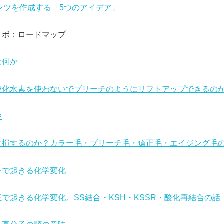
ンツを作成する「5つのアイデア」
ラボ：ロードマップ
は何か
酸化水素を使わないでブリーチのようにリフトアップできるの
や
欠損するのか？カラー毛・ブリーチ毛・矯正毛・エイジング毛
チで起きる化学変化
で起きる化学変化。SS結合・KSH・KSSR・酸化再結合の話