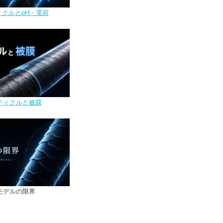
ィクルとpH・電荷
ティクルと被膜
モデルの限界