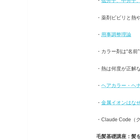
・
低分子、中分子
・薬剤ビビリと熱
・
用事調整理論
・カラー剤は“名前
・熱は何度が正解
・
ヘアカラー・ヘ
・
金属イオンはな
・Claude Cod
毛髪基礎講座：髪を