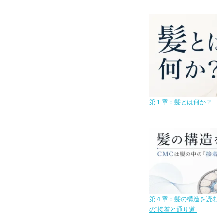
第１章：髪とは何か？
第４章：髪の構造を読む
の“接着と通り道”