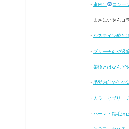
・
事例）
コンテ
・まさにいやんコ
・
システイン酸と
・
ブリーチ剤や過
・
架橋とはなんぞ
・
毛髪内部で何が
・
カラーとブリー
・
パーマ・縮毛矯正