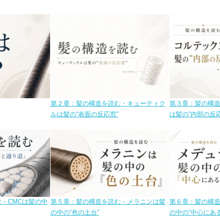
第２章：髪の構造を読む・キューティク
第３章：髪の構
ルは髪の“表面の反応窓”
は髪の“内部の反応
・CMCは髪の中
第５章：髪の構造を読む・メラニンは髪
第６章：髪の構
の中の“色の土台”
の中の“中心にあ