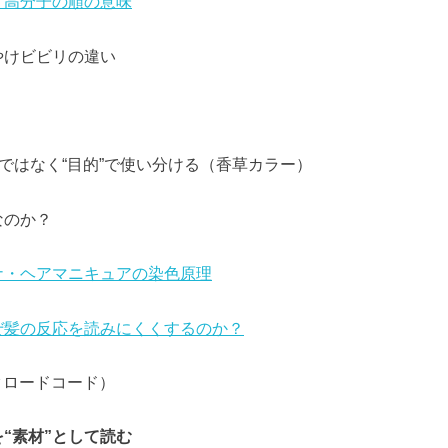
、高分子の順の意味
やけビビリの違い
”ではなく“目的”で使い分ける（香草カラー）
なのか？
ナ・ヘアマニキュアの染色原理
ぜ髪の反応を読みにくくするのか？
e（クロードコード）
“素材”として読む