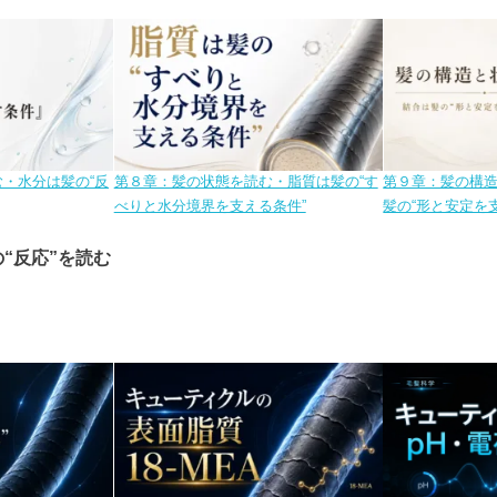
・水分は髪の“反
第８章：髪の状態を読む・脂質は髪の“す
第９章：髪の構
べりと水分境界を支える条件”
髪の“形と安定を
“反応”を読む