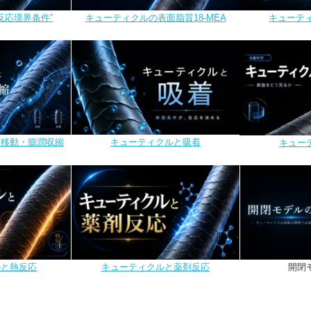
反応境界条件”
キューティクルの表面脂質18-MEA
キューテ
分移動・膨潤収縮
キューティクルと吸着
キュー
ルと熱反応
キューティクルと薬剤反応
開閉